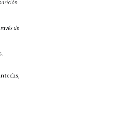
parición
ravés de
s.
intechs,