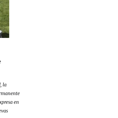
e
, la
ermanente
expresa en
evas