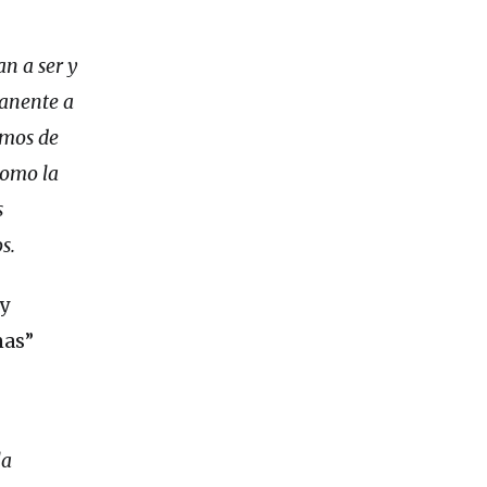
an a ser y
manente a
emos de
como la
s
s.
y
nas”
la