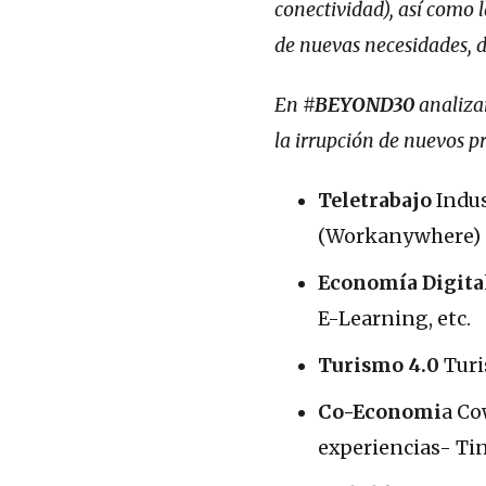
conectividad), así como 
de nuevas necesidades, 
En
#BEYOND30
analiza
la irrupción de nuevos pr
Teletrabajo
Indus
(Workanywhere)
Economía Digita
E-Learning, etc.
Turismo 4.0
Turi
Co-Economi
a Co
experiencias- T