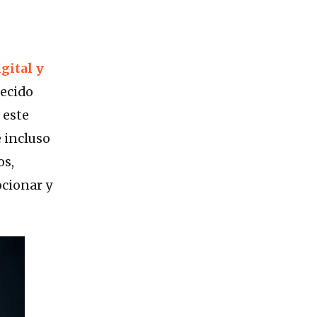
gital y
recido
 este
 incluso
os,
ocionar y