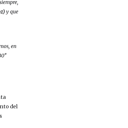
 siempre,
oz)
y que
mos, en
30″
sta
nto del
s