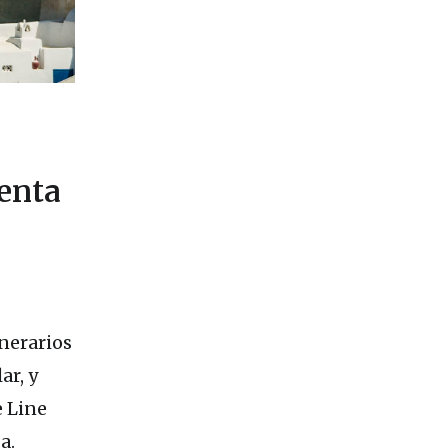
enta
nerarios
ar, y
e Line
a.