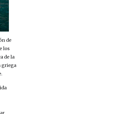
ón de
e los
a de la
a griega
.
ida
ar.