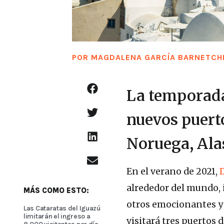
POR
MAGDALENA GARCÍA BARNETCH
La temporada
nuevos puerto
Noruega, Alas
En el verano de 2021,
D
alrededor del mundo, 
MÁS COMO ESTO:
otros emocionantes y 
Las Cataratas del Iguazú
limitarán el ingreso a
visitará tres puertos 