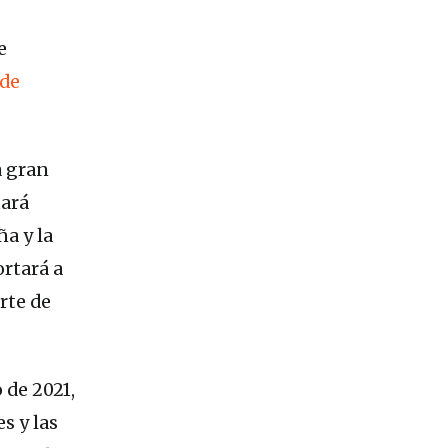
e
 de
a gran
tará
ña y la
ortará a
orte de
 de 2021,
s y las