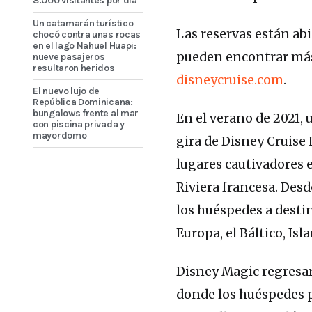
8.000 visitantes por día
Un catamarán turístico
Las reservas están abie
chocó contra unas rocas
en el lago Nahuel Huapi:
pueden encontrar más
nueve pasajeros
resultaron heridos
disneycruise.com
.
El nuevo lujo de
República Dominicana:
bungalows frente al mar
En el verano de 2021, 
con piscina privada y
mayordomo
gira de Disney Cruise 
lugares cautivadores e
Riviera francesa. Desd
los huéspedes a destino
Europa, el Báltico, Isl
Disney Magic regresará
donde los huéspedes p