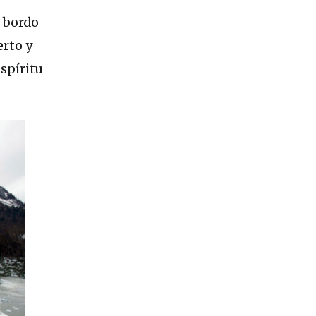
a bordo
erto y
spíritu