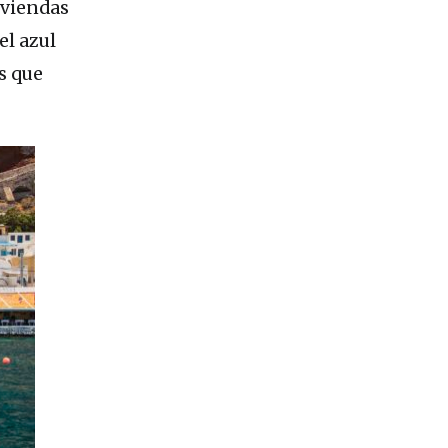
iviendas
el azul
s que