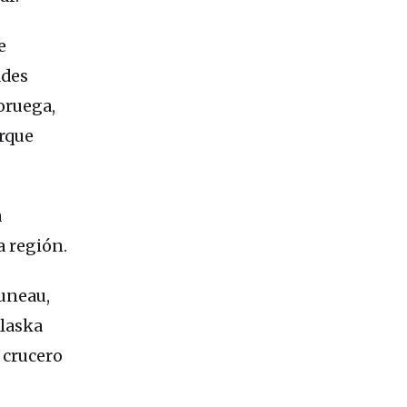
e
ades
oruega,
arque
a
a región.
Juneau,
Alaska
n crucero