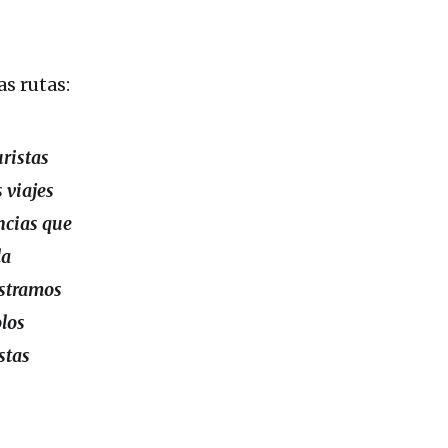
s rutas:
uristas
 viajes
ncias que
la
ostramos
los
stas