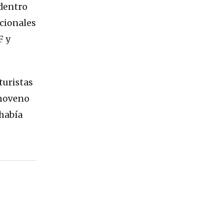
 dentro
acionales
F y
turistas
 noveno
 había