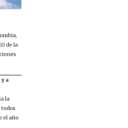
lombia,
EO de la
cciones
 y a
a la
, todos
e el año