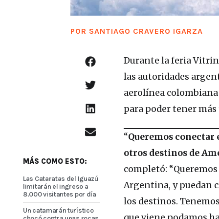
POR
SANTIAGO CRAVERO IGARZA
Durante la feria Vitri
las autoridades argent
aerolínea colombiana 
para poder tener más t
“
Queremos conectar e
otros destinos de Am
MÁS COMO ESTO:
completó: “Queremos q
Las Cataratas del Iguazú
Argentina, y puedan co
limitarán el ingreso a
8.000 visitantes por día
los destinos. Tenemos
Un catamarán turístico
que viene podamos hac
chocó contra unas rocas