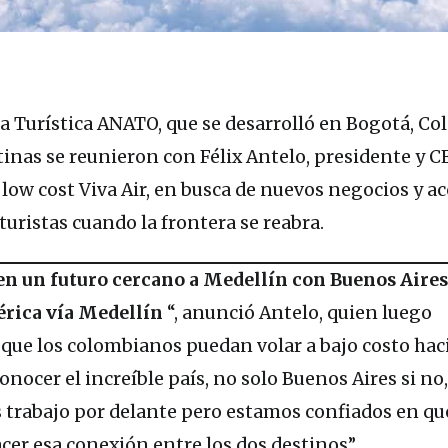
na Turística ANATO, que se desarrolló en Bogotá, Co
inas se reunieron con Félix Antelo, presidente y C
low cost Viva Air, en busca de nuevos negocios y a
uristas cuando la frontera se reabra.
n un futuro cercano a Medellín con Buenos Aires
érica vía Medellín
“, anunció Antelo, quien luego
ue los colombianos puedan volar a bajo costo haci
nocer el increíble país, no solo Buenos Aires si no
 trabajo por delante pero estamos confiados en qu
er esa conexión entre los dos destinos”.