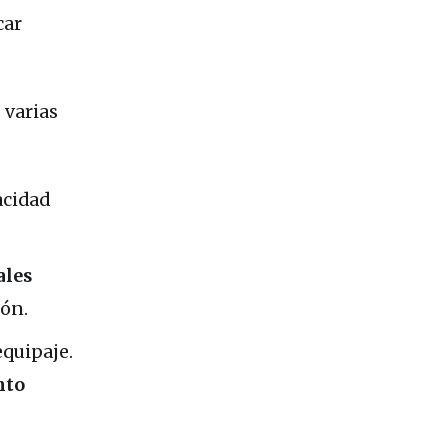
car
 varias
acidad
ales
ión.
equipaje.
nto