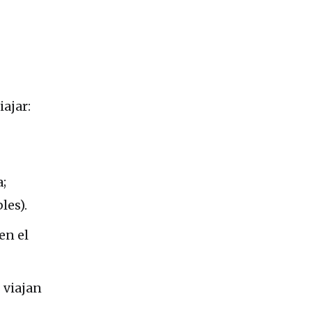
iajar:
a;
les).
en el
 viajan