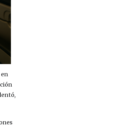
 en
ción
lentó,
iones