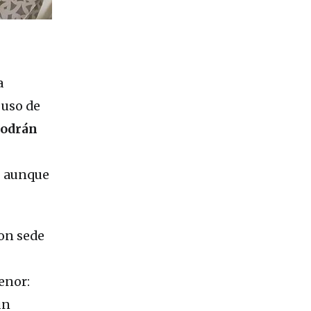
a
 uso de
podrán
— aunque
con sede
enor:
un