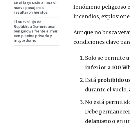
en el lago Nahuel Huapi:
fenómeno peligroso 
nueve pasajeros
resultaron heridos
incendios, explosiones
El nuevo lujo de
República Dominicana:
bungalows frente al mar
Aunque no busca vetar
con piscina privada y
mayordomo
condiciones clave para
Solo se permite
u
inferior a 100 W
Está
prohibido u
durante el vuelo,
No está permitido
Debe permanecer 
delantero
o en u