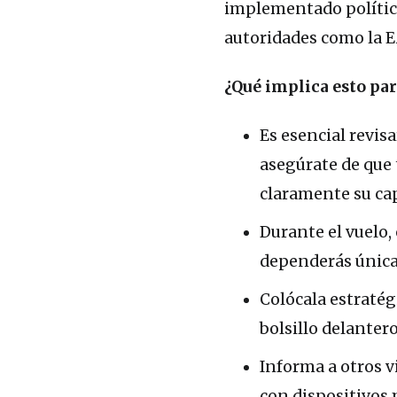
implementado polític
autoridades como la E
¿Qué implica esto par
Es esencial revisa
asegúrate de que
claramente su ca
Durante el vuelo,
dependerás únicam
Colócala estratég
bolsillo delanter
Informa a otros 
con dispositivos