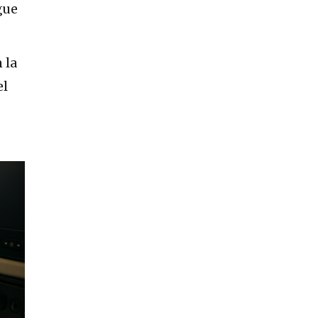
gue
 la
el