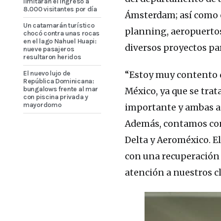
limitarán el ingreso a
8.000 visitantes por día
Ámsterdam; así como e
Un catamarán turístico
planning, aeropuertos
chocó contra unas rocas
en el lago Nahuel Huapi:
diversos proyectos pa
nueve pasajeros
resultaron heridos
El nuevo lujo de
“Estoy muy contento d
República Dominicana:
bungalows frente al mar
México, ya que se trat
con piscina privada y
mayordomo
importante y ambas ae
Además, contamos con 
Delta y Aeroméxico. E
con una recuperación p
atención a nuestros c