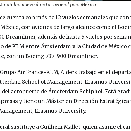
M nombra nuevo director general para México
ce cuenta con más de 12 vuelos semanales que con
e México, con aviones de largo alcance como el Boei
00 Dreamliner, además de hasta 5 vuelos por seman
elo de KLM entre Ámsterdam y la Ciudad de México 
te, con un Boeing 787-900 Dreamliner.
l Grupo Air France-KLM, Alders trabajó en el depar
otterdam School of Management, Erasmus Universit
os del aeropuerto de Ámsterdam Schiphol. Está gra
resas y tiene un Máster en Dirección Estratégica 
Management, Erasmus University.
eral sustituye a Guilhem Mallet, quien asume el c