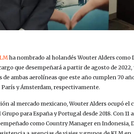
KLM
ha nombrado al holandés Wouter Alders como D
cargo que desempeñará a partir de agosto de 2022, 
ias de ambas aerolíneas que este año cumplen 70 añ
 París y Ámsterdam, respectivamente.
ción al mercado mexicano, Wouter Alders ocupó el 
l Grupo para España y Portugal desde 2018. Con 11 
esempeñado como Country Manager en Indonesia, D
sistencia a agencias de viajes y grupos de KLM en