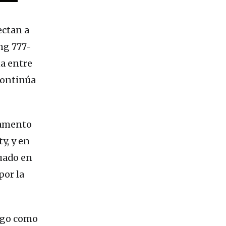
ectan a
ng 777-
a entre
continúa
tamento
y, y en
duado en
por la
argo como