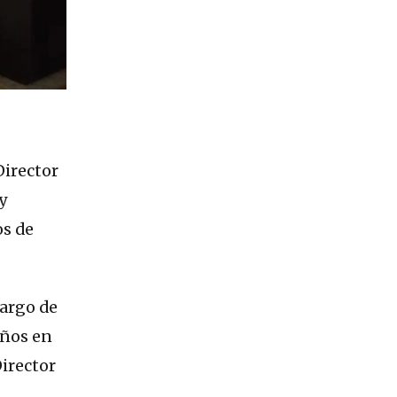
irector
y
os de
cargo de
años en
irector