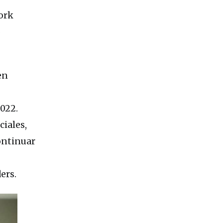
ork
o
en
022.
iales,
ontinuar
ers.