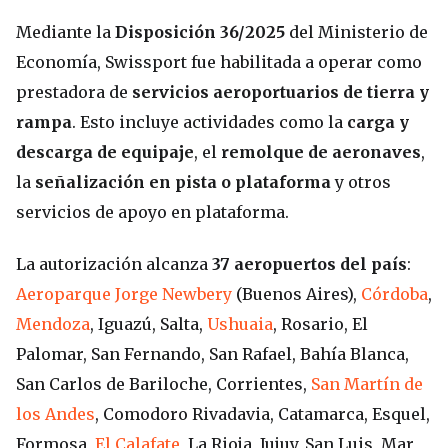
Mediante la
Disposición 36/2025
del Ministerio de
Economía, Swissport fue habilitada a operar como
prestadora de
servicios aeroportuarios de tierra y
rampa
. Esto incluye actividades como la
carga y
descarga de equipaje
, el
remolque de aeronaves
,
la
señalización en pista o plataforma
y otros
servicios de apoyo en plataforma.
La autorización alcanza
37 aeropuertos del país
:
Aeroparque Jorge Newbery
(Buenos Aires),
Córdoba
,
Mendoza
, Iguazú, Salta,
Ushuaia
, Rosario, El
Palomar, San Fernando, San Rafael, Bahía Blanca,
San Carlos de Bariloche, Corrientes,
San Martín de
los Andes
, Comodoro Rivadavia, Catamarca, Esquel,
Formosa,
El Calafate
, La Rioja, Jujuy, San Luis, Mar