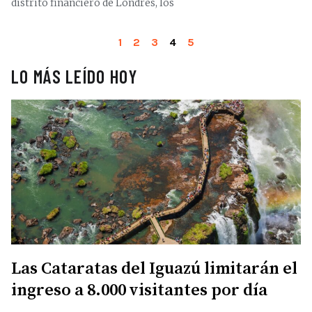
distrito financiero de Londres, los
1
2
3
4
5
LO MÁS LEÍDO HOY
Las Cataratas del Iguazú limitarán el
ingreso a 8.000 visitantes por día