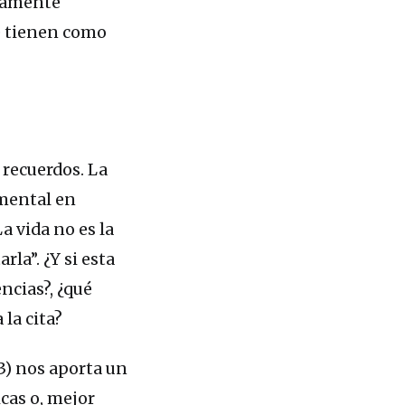
osamente
e tienen como
 recuerdos. La
amental en
a vida no es la
rla”. ¿Y si esta
ncias?, ¿qué
la cita?
3) nos aporta un
icas o, mejor