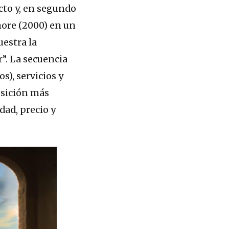
cto y, en segundo
more (2000) en un
uestra la
”. La secuencia
s), servicios y
posición más
dad, precio y