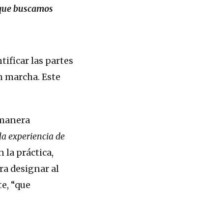
a que buscamos
ificar las partes
n marcha. Este
 manera
la experiencia de
 la práctica,
ra designar al
te, “que