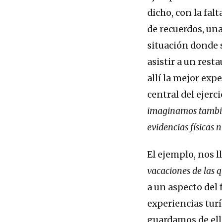
dicho, con la fal
de recuerdos, un
situación donde s
asistir a un rest
allí la mejor expe
central del ejerci
imaginamos también
evidencias físicas n
El ejemplo, nos l
vacaciones de las 
a un aspecto del
experiencias turí
guardamos de ella