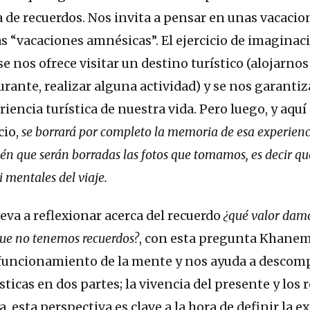
ta de recuerdos. Nos invita a pensar en unas vacaci
as “vacaciones amnésicas”. El ejercicio de imaginac
e nos ofrece visitar un destino turístico (alojarnos
aurante, realizar alguna actividad) y se nos garanti
riencia turística de nuestra vida. Pero luego, y aquí
cio,
se borrará por completo la memoria de esa experienc
 que serán borradas las fotos que tomamos, es decir q
i mentales del viaje.
leva a reflexionar acerca del recuerdo
¿qué valor damo
que no tenemos recuerdos?
, con esta pregunta Khane
 funcionamiento de la mente y nos ayuda a descom
sticas en dos partes; la vivencia del presente y los
, esta perspectiva es clave a la hora de definir la e