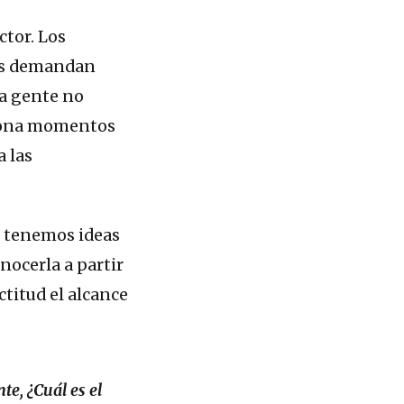
ctor. Los
las demandan
la gente no
ciona momentos
a las
s tenemos ideas
nocerla a partir
actitud el alcance
te, ¿Cuál es el