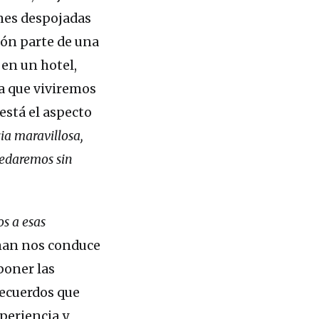
ones despojadas
ión parte de una
 en un hotel,
za que viviremos
 está el aspecto
ia maravillosa,
uedaremos sin
s a esas
man nos conduce
poner las
 recuerdos que
xperiencia y