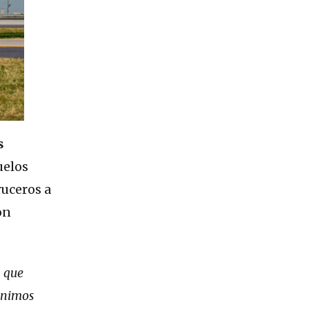
s
uelos
ruceros a
on
, que
venimos