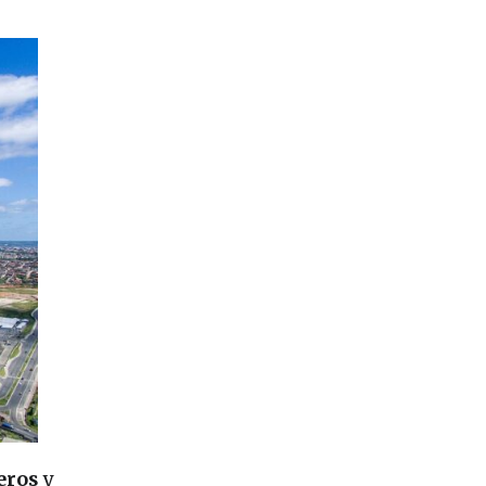
eros
y