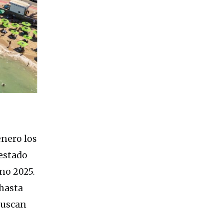
enero los
 estado
ano 2025.
 hasta
buscan