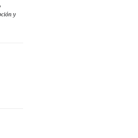
,
pción y