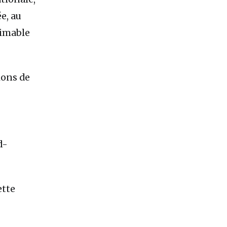
e, au
aimable
ions de
d-
ette