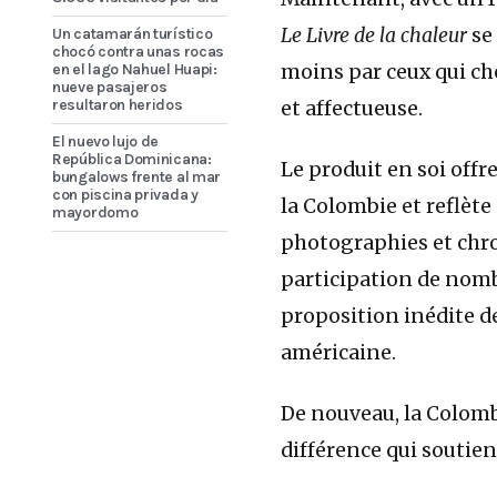
Le Livre de la chaleur
se
Un catamarán turístico
chocó contra unas rocas
en el lago Nahuel Huapi:
moins par ceux qui c
nueve pasajeros
resultaron heridos
et affectueuse.
El nuevo lujo de
República Dominicana:
Le produit en soi offr
bungalows frente al mar
con piscina privada y
la Colombie et reflète
mayordomo
photographies et chron
participation de nomb
proposition inédite de
américaine.
De nouveau, la Colomb
différence qui soutien