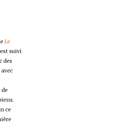
de
Le
est suivi
c des
 avec
 de
biens.
En ce
mière