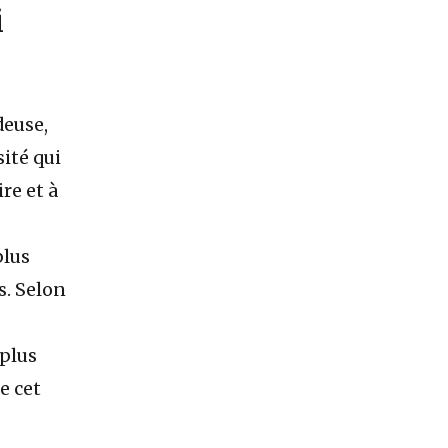
i
deuse,
ité qui
re et à
plus
s. Selon
 plus
e cet