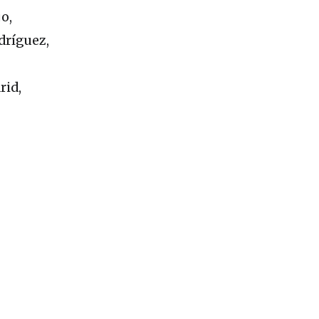
o,
odríguez,
rid,