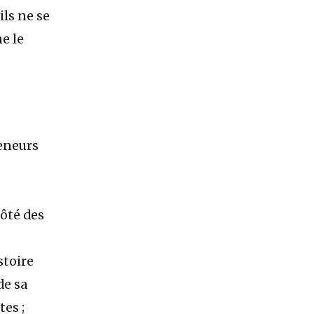
ils ne se
e le
reneurs
côté des
stoire
de sa
tes ;