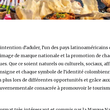
intention d’aduler, l’un des pays latinoaméricains 
n image de marque nationale et la promotion de ch
ues. Que ce soient naturels ou culturels, sociaux, aff
 insigne et chaque symbole de l’identité colombien
 plus lors de différentes opportunités et grâce aux
gouvernementale consacrée à promouvoir le touris
ormat très intéressant et commis par la Marque Na