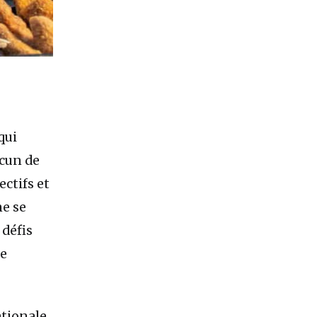
qui
acun de
ectifs et
ne se
 défis
me
tionale,