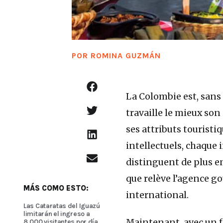
POR
ROMINA GUZMÁN
La Colombie est, sans 
travaille le mieux so
ses attributs touristiq
intellectuels, chaque
distinguent de plus en
que relève l’agence 
MÁS COMO ESTO:
international.
Las Cataratas del Iguazú
limitarán el ingreso a
Maintenant, avec un f
8.000 visitantes por día