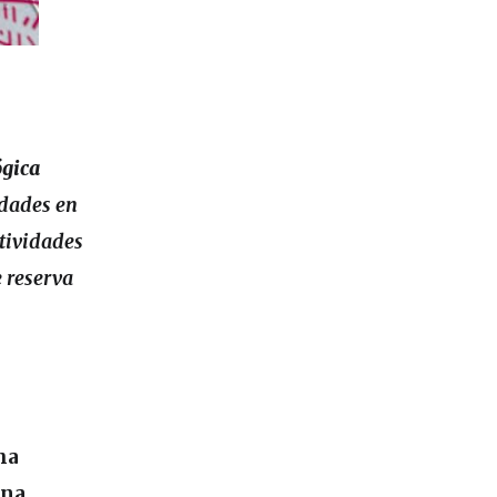
ógica
idades en
ctividades
e reserva
ha
una