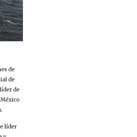
nes de
ial de
líder de
, México
.
e líder
a y