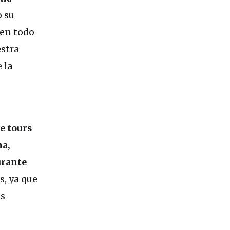
o su
 en todo
stra
 la
e tours
a,
urante
s, ya que
us