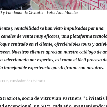
O y Fundador de Civitatis | Foto: Ana Morales
iento y rentabilidad se han visto impulsados por una
canales de venta muy eficaces, una plataforma tecnol
oque centrado en el cliente
, ofreciéndoles tours y activ
seen. Nuestros clientes aprecian nuestro catálogo de a
 seleccionado por expertos, así como el fácil proceso d
 la inmejorable experiencia que disfrutan con nosotros.
 CEO y Fundador de Civitatis
traziota, socia de Vitruvian Partners
, “
Civitatis 
dad excepcional, un 50 % cada año, manteniendo 