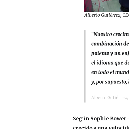
Alberto Gutiérrez, CE
“Nuestro
crecim
combinación de 
potente y un enf
el idioma que de
en todo el mundo
y, por supuesto,
Alberto Gutiérrez,
Según
Sophie Bower-S
crecido a una veloci