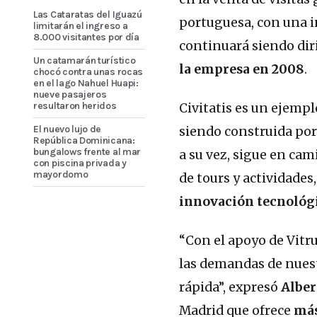
Las Cataratas del Iguazú
portuguesa, con una i
limitarán el ingreso a
8.000 visitantes por día
continuará siendo dir
Un catamarán turístico
la empresa en 2008
.
chocó contra unas rocas
en el lago Nahuel Huapi:
nueve pasajeros
resultaron heridos
Civitatis es un ejemp
El nuevo lujo de
siendo construida por
República Dominicana:
bungalows frente al mar
a su vez, sigue en cam
con piscina privada y
mayordomo
de tours y actividade
innovación tecnológi
“Con el apoyo de Vitr
las demandas de nuest
rápida”, expresó
Alber
Madrid que ofrece
más