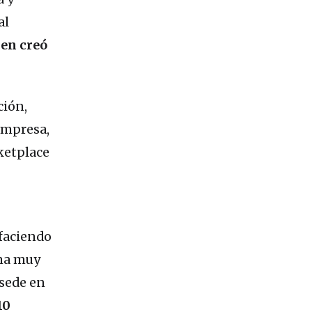
al
ien creó
ción,
empresa,
ketplace
sfaciendo
rma muy
sede en
10