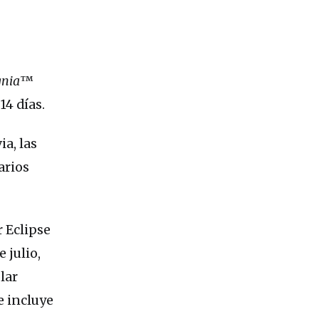
gnia
™
14 días.
a, las
arios
 Eclipse
 julio,
lar
e incluye