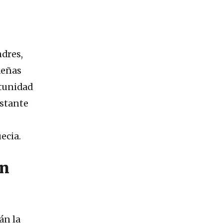
dres,
deñas
rtunidad
astante
ecia.
ón
án la