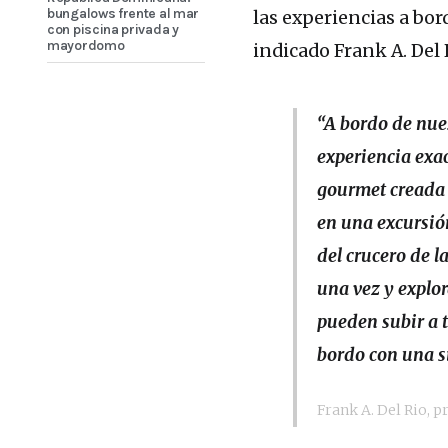
bungalows frente al mar
las experiencias a bor
con piscina privada y
mayordomo
indicado Frank A. Del 
“A bordo de nue
experiencia exa
gourmet creada 
en una excursión
del crucero de 
una vez y explor
pueden subir a 
bordo con una s
Frank A. Del Rio, p