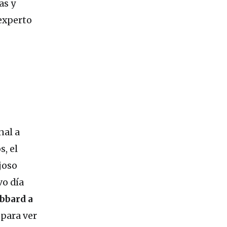
as y
experto
nal a
s, el
joso
vo día
ubbard a
 para ver