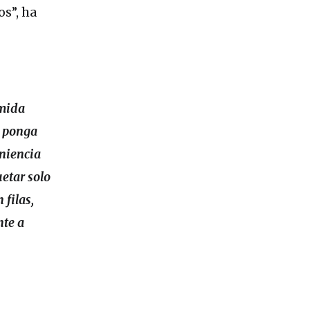
s”, ha
omida
e ponga
eniencia
etar solo
 filas,
nte a