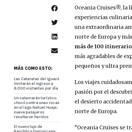
Oceania Cruises®, la 
experiencias culinaria
una extraordinaria am
norte de Europa y más 
más de 100 itinerario
más agradables de expl
pequeños y ultra prem
MÁS COMO ESTO:
Las Cataratas del Iguazú
Los viajes cuidadosam
limitarán el ingreso a
8.000 visitantes por día
pasión por el descubr
Un catamarán turístico
el desierto accidentad
chocó contra unas rocas
en el lago Nahuel Huapi:
norte de Europa.
nueve pasajeros
resultaron heridos
El nuevo lujo de
“Oceania Cruises se tr
República Dominicana: