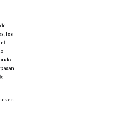
sde
es,
los
 el
to
eando
 pasan
de
nes en