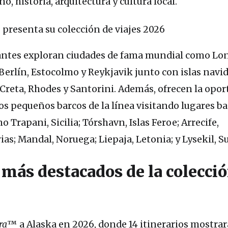
o, historia, arquitectura y cultura local.
gantes exploran ciudades de fama mundial como Lon
Berlín, Estocolmo y Reykjavik junto con islas navi
Creta, Rhodes y Santorini. Además, ofrecen la opo
os pequeños barcos de la línea visitando lugares b
Trapani, Sicilia; Tórshavn, Islas Feroe; Arrecife,
ias; Mandal, Noruega; Liepaja, Letonia; y Lysekil, Su
 más destacados de la colecci
ra
™ a Alaska en 2026, donde 14 itinerarios mostrar