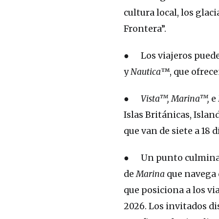
cultura local, los glac
Frontera”.
● Los viajeros puede
y
Nautica
™, que ofrecen
●
Vista™, Marina™,
e
Islas Británicas, Isla
que van de siete a 18 d
● Un punto culminante
de
Marina
que navega d
que posiciona a los via
2026. Los invitados d