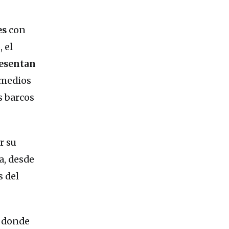
es
con
 el
resentan
 medios
s barcos
r su
a, desde
s del
, donde