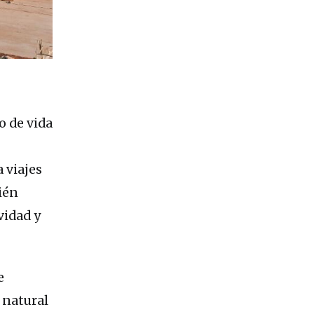
o de vida
a viajes
ién
vidad y
e
 natural