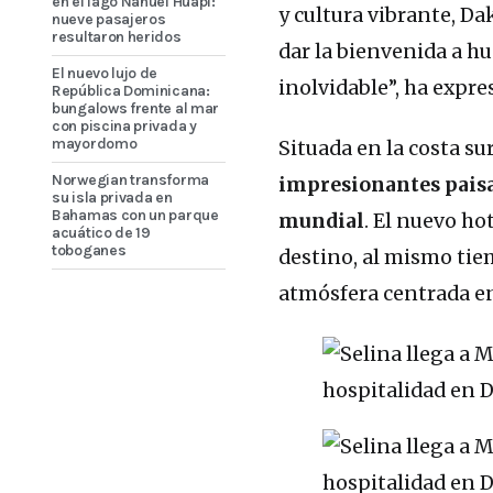
en el lago Nahuel Huapi:
y cultura vibrante, Da
nueve pasajeros
resultaron heridos
dar la bienvenida a h
El nuevo lujo de
inolvidable”, ha expre
República Dominicana:
bungalows frente al mar
con piscina privada y
mayordomo
Situada en la costa s
Norwegian transforma
impresionantes paisaj
su isla privada en
Bahamas con un parque
mundial
. El nuevo ho
acuático de 19
toboganes
destino, al mismo tie
atmósfera centrada e