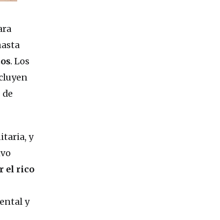
ara
hasta
tos
. Los
ncluyen
 de
taria, y
ivo
 el rico
ental y