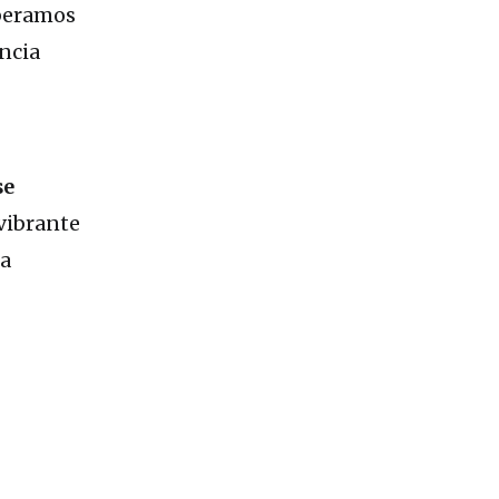
speramos
ncia
se
 vibrante
la