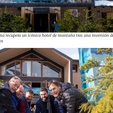
na recupera un icónico hotel de montaña tras una inversión d
os