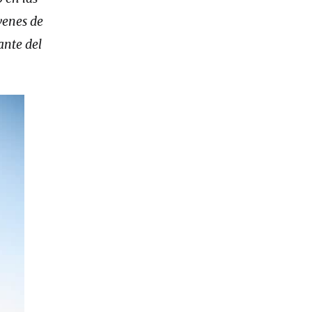
venes de
ante del