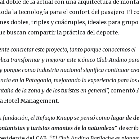
 al doble de la actual con una arquitectura de mont
oda la tecnología para el confort del pasajero. El 
es dobles, triples y cuádruples, ideales para grupo
ue buscan compartir la práctica del deporte.
nte concretar este proyecto, tanto porque conocemos el
plica transformar y mejorar este icónico Club Andino para
y porque como industria nacional significa continuar cre
encia en la Patagonia, mejorando la experiencia para lo
taña de la zona y de los turistas en general”,
comentó A
sa Hotel Management.
u fundación, el Refugio Knapp se pensó como
lugar de d
ontañistas y turistas amantes de la naturaleza
”, describ
esidente del CAB. “
El Club Andino Bariloche es pionero