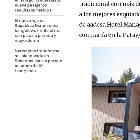
en el lago Nahuel Huapi:
tradicional con más 
nueve pasajeros
resultaron heridos
a los mejores esquiado
El nuevo lujo de
de aadesa Hotel Manag
República Dominicana:
bungalows frente al mar
compañía en la Patag
con piscina privada y
mayordomo
Norwegian transforma
su isla privada en
Bahamas con un parque
acuático de 19
toboganes