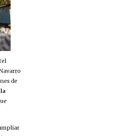
tel
 Navarro
ones de
la
que
 ampliar