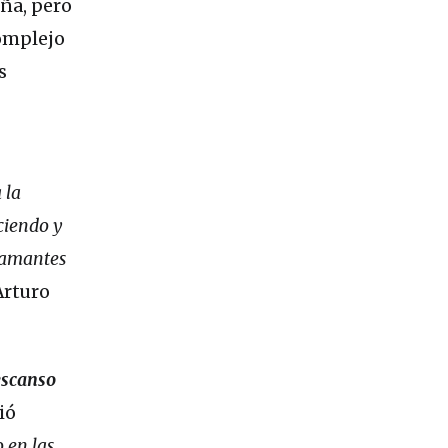
aña, pero
complejo
s
 la
ciendo y
s amantes
rturo
escanso
ió
 en las