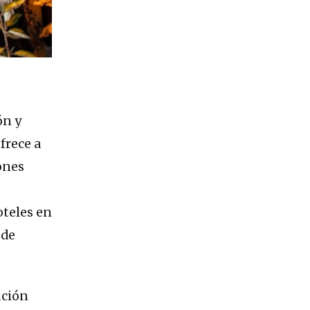
ón y
frece a
ones
oteles en
 de
ución