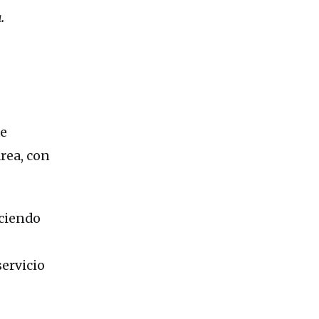
.
de
rea, con
eciendo
.
servicio