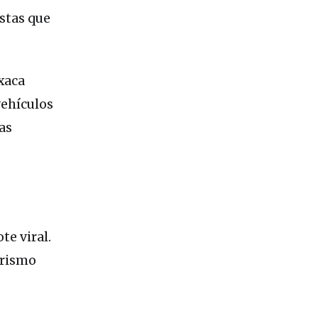
stas que
xaca
vehículos
as
te viral.
urismo