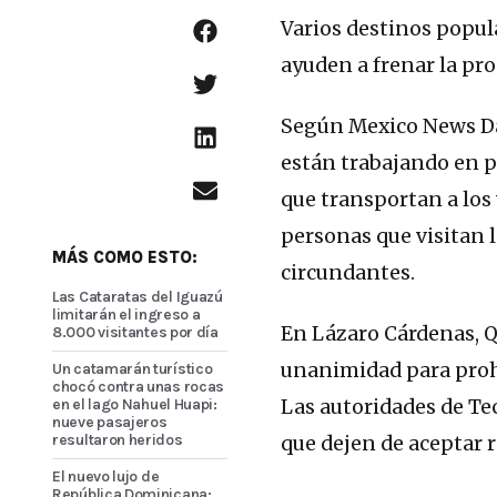
Varios destinos popul
ayuden a frenar la pr
Según Mexico News Dai
están trabajando en pl
que transportan a los 
personas que visitan l
MÁS COMO ESTO:
circundantes.
Las Cataratas del Iguazú
limitarán el ingreso a
En Lázaro Cárdenas, Q
8.000 visitantes por día
unanimidad para prohib
Un catamarán turístico
chocó contra unas rocas
en el lago Nahuel Huapi:
Las autoridades de Tec
nueve pasajeros
resultaron heridos
que dejen de aceptar r
El nuevo lujo de
República Dominicana: