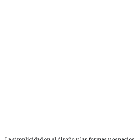
La simplicidad en el diseño y las formas y espacios