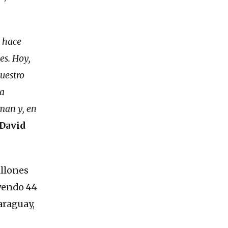
s hace
es. Hoy,
nuestro
ra
aman y, en
David
illones
uyendo 44
araguay,