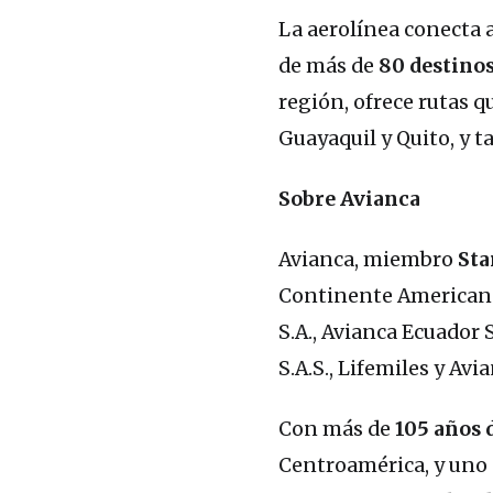
La aerolínea conecta a
de más de
80 destino
región, ofrece rutas 
Guayaquil y Quito, y 
Sobre Avianca
Avianca, miembro
Sta
Continente Americano S
S.A., Avianca Ecuador 
S.A.S., Lifemiles y Avi
Con más de
105 años 
Centroamérica, y uno 