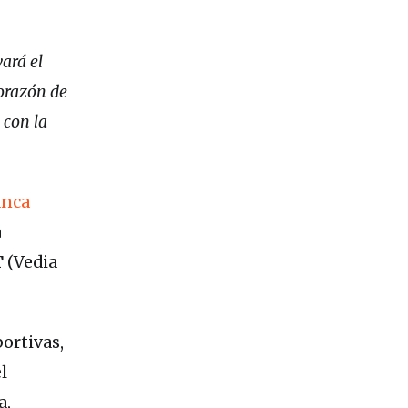
ará el
corazón de
 con la
anca
a
T
(Vedia
portivas,
l
a,