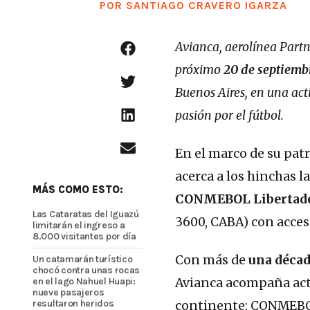
POR
SANTIAGO CRAVERO IGARZA
Avianca, aerolínea
Partn
próximo
20 de septiemb
Buenos Aires, en una acti
pasión por el fútbol.
En el marco de su pat
acerca a los hinchas l
MÁS COMO ESTO:
CONMEBOL Libertad
Las Cataratas del Iguazú
3600, CABA) con acceso
limitarán el ingreso a
8.000 visitantes por día
Con más de
una décad
Un catamarán turístico
chocó contra unas rocas
en el lago Nahuel Huapi:
Avianca acompaña act
nueve pasajeros
resultaron heridos
continente: CONMEBO