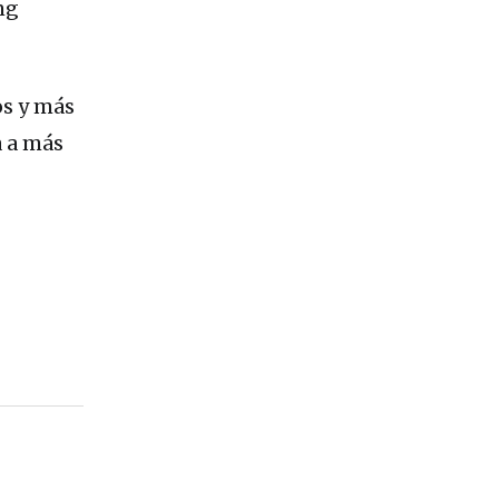
ng
os y más
 a más