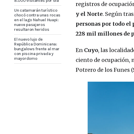
8.000 visitantes por día
registros de ocupació
Un catamarán turístico
y el Norte
. Según tra
chocó contra unas rocas
en el lago Nahuel Huapi:
personas por todo el 
nueve pasajeros
resultaron heridos
228 mil millones de 
El nuevo lujo de
República Dominicana:
bungalows frente al mar
En
Cuyo
, las localid
con piscina privada y
mayordomo
ciento de ocupación, m
Potrero de los Funes (