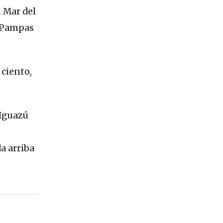
n Mar del
s Pampas
 ciento,
 Iguazú
a arriba