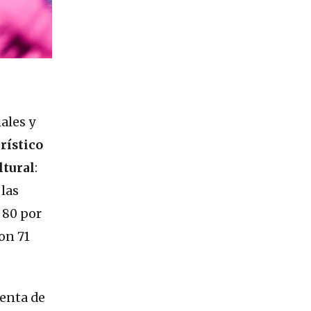
ales y
rístico
ltural
:
 las
 80 por
con 71
uenta de