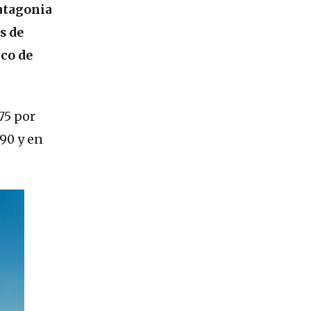
Patagonia
s de
co de
75 por
 90 y en