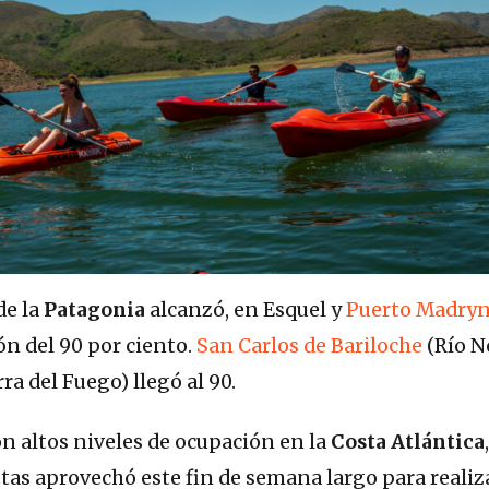
de la
Patagonia
alcanzó, en Esquel y
Puerto Madry
ón del 90 por ciento.
San Carlos de Bariloche
(Río N
ra del Fuego) llegó al 90.
n altos niveles de ocupación en la
Costa Atlántica
stas aprovechó este fin de semana largo para realiz