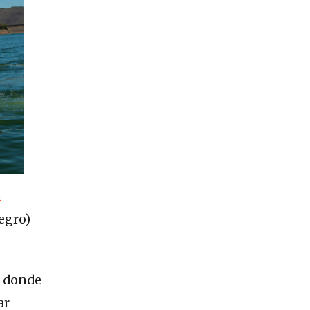
n
egro)
, donde
ar