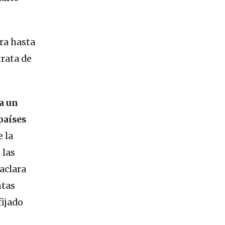
ra hasta
trata de
a un
países
e la
 las
aclara
ntas
ijado