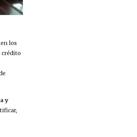
en los
e crédito
de
a y
ificar,