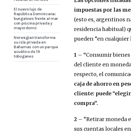
Las opciones listadas
El nuevo lujo de
impuestas por las me
República Dominicana:
bungalows frente al mar
(esto es, argentinos n
con piscina privada y
mayordomo
residencia habitual) 
Norwegian transforma
pueden “en cualquier l
su isla privada en
Bahamas con un parque
acuático de 19
1 – “
Consumir bienes y
toboganes
del cliente en moneda 
respecto, el comunica
caja de ahorro en pe
cliente: puede “elegi
compra”.
2 –
“Retirar moneda ex
sus cuentas locales en