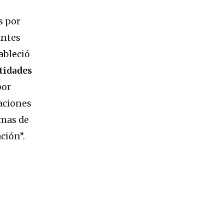
s por
antes
ableció
ntidades
por
raciones
emas de
ción”.