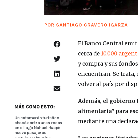
POR
SANTIAGO CRAVERO IGARZA
El Banco Central emit
cerca de
10.000 argent
y compra y sus fondos 
encuentran. Se trata,
volver al país por dis
Además, el gobierno 
MÁS COMO ESTO:
alimentaria” para eso
Un catamarán turístico
mediante una declarac
chocó contra unas rocas
en el lago Nahuel Huapi:
nueve pasajeros
resultaron heridos