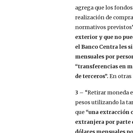
agrega que los fondo
realización de compra
normativos previstos”
exterior y que no pue
el Banco Centra les s
mensuales por person
“transferencias en m
de terceros”.
En otras 
3 –
“Retirar moneda ex
pesos utilizando la ta
que
“una extracción 
extranjera por parte 
dólares mensuales po