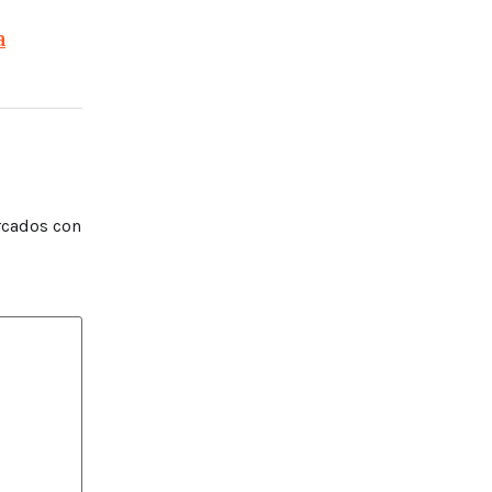
a
rcados con