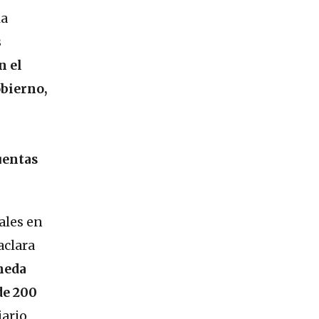
la
s
n el
obierno,
uentas
ales en
aclara
neda
de 200
iario