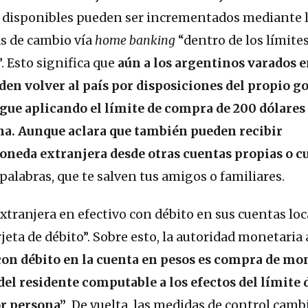
s disponibles pueden ser incrementados mediante 
s de cambio vía
home banking
“dentro de los límite
. Esto significa que
aún a los argentinos varados e
den volver al país por disposiciones del propio g
igue aplicando el límite de compra de 200 dólares
a. Aunque aclara que también pueden recibir
oneda extranjera desde otras cuentas propias o c
palabras, que te salven tus amigos o familiares.
tranjera en efectivo con débito en sus cuentas loc
rjeta de débito”. Sobre esto, la autoridad monetaria 
con débito en la cuenta en pesos es compra de mo
del residente computable a los efectos del límite 
r persona”
. De vuelta, las medidas de control camb