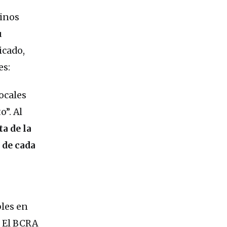
tinos
u
icado,
es:
ocales
o”. Al
a de la
 de cada
bles en
. El BCRA