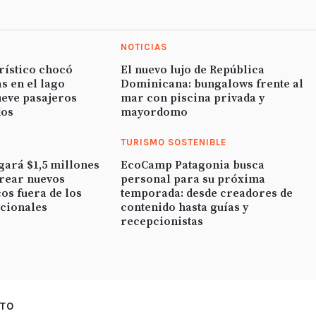
NOTICIAS
rístico chocó
El nuevo lujo de República
s en el lago
Dominicana: bungalows frente al
ueve pasajeros
mar con piscina privada y
dos
mayordomo
TURISMO SOSTENIBLE
gará $1,5 millones
EcoCamp Patagonia busca
crear nuevos
personal para su próxima
cos fuera de los
temporada: desde creadores de
icionales
contenido hasta guías y
recepcionistas
TO