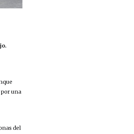
jo.
unque
 por una
onas del