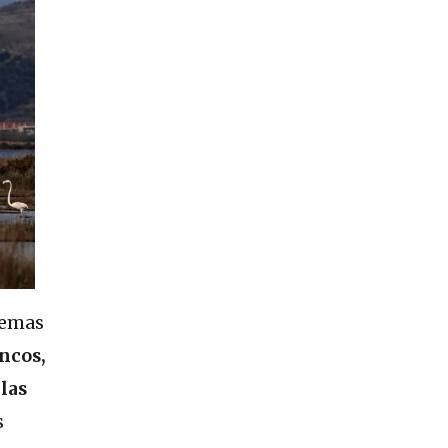
temas
ncos,
las
s