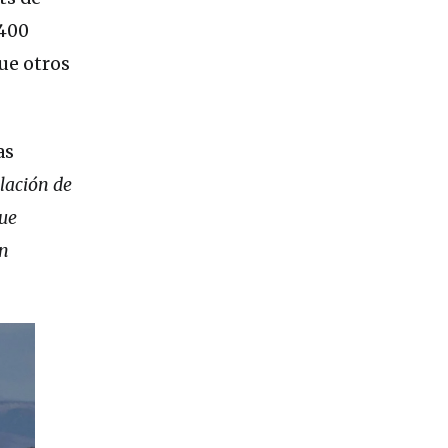
.400
ue otros
as
lación de
que
ón