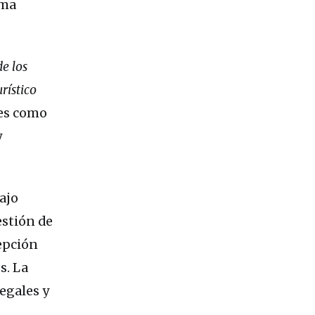
rma
e los
rístico
nes como
y
ajo
estión de
cepción
s. La
egales y