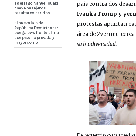
en el lago Nahuel Huapi:
país contra dos desarr
nueve pasajeros
resultaron heridos
Ivanka Trump y yern
El nuevo lujo de
protestas apuntan esp
República Dominicana:
bungalows frente al mar
área de Zvërnec, cerc
con piscina privada y
mayordomo
su biodiversidad.
De acuerdo con medios