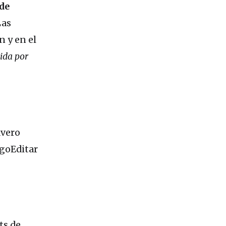
de
Las
n y en el
ida por
avero
goEditar
ts de