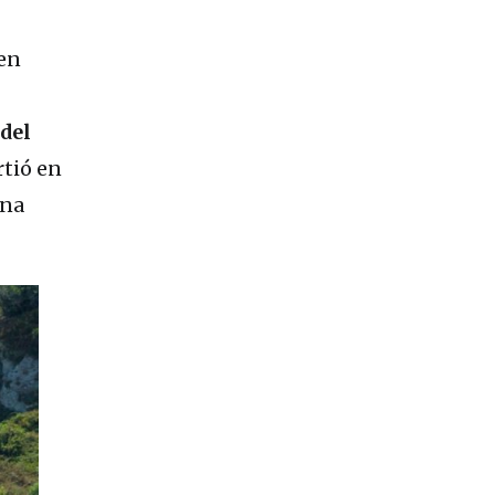
 en
del
rtió en
una